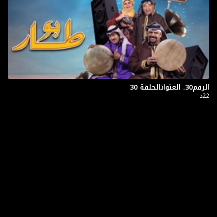
الرقم30. العنوانالحلقة 30
22د