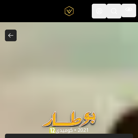
القائمة
افتح حقل البحث
بو طار
2021 • كوميدي