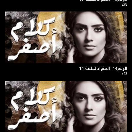
38د
الرقم14. العنوانالحلقة 14
42د