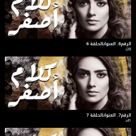
الرقم6. العنوانالحلقة 6
38د
الرقم7. العنوانالحلقة 7
41د