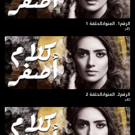
الرقم1. العنوانالحلقة 1
45د
الرقم2. العنوانالحلقة 2
40د