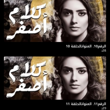
الرقم10. العنوانالحلقة 10
38د
الرقم11. العنوانالحلقة 11
39د