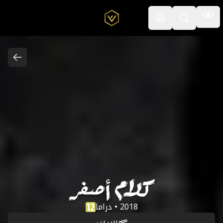
القائمة
افتح حقل البحث
كلام اصفر
2018 • دراما