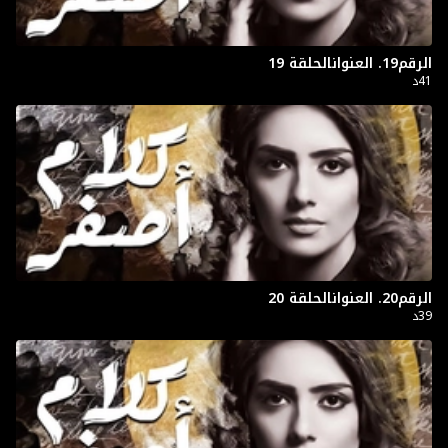
الرقم19. العنوانالحلقة 19
41د
الرقم20. العنوانالحلقة 20
39د