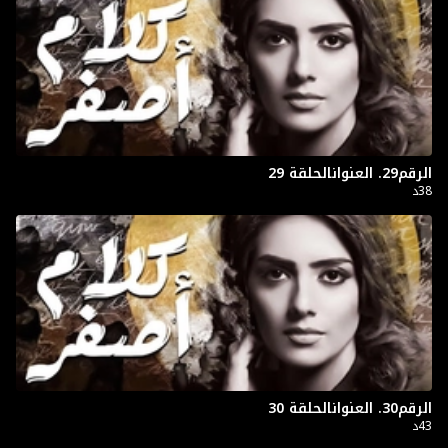
الرقم29. العنوانالحلقة 29
38د
الرقم30. العنوانالحلقة 30
43د