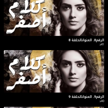
الرقم8. العنوانالحلقة 8
41د
الرقم9. العنوانالحلقة 9
40د